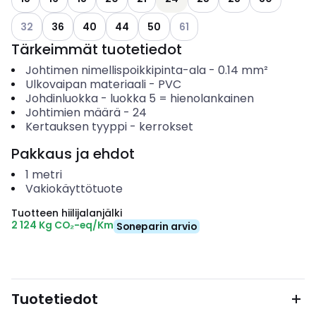
Katso käytettävissä olevat vaihtoehdot
Katso käytettävissä olevat v
32
36
40
44
50
61
Tärkeimmät tuotetiedot
Johtimen nimellispoikkipinta-ala
-
0.14
mm²
Ulkovaipan materiaali
-
PVC
Johdinluokka
-
luokka 5 = hienolankainen
Johtimien määrä
-
24
Kertauksen tyyppi
-
kerrokset
Pakkaus ja ehdot
1
metri
Vakiokäyttötuote
Tuotteen hiilijalanjälki
2 124 Kg CO₂-eq/Km
Soneparin arvio
Tuotetiedot