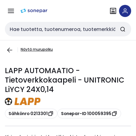
Siirry
Siirry
navigointiin
sisältöön
Haku
Näytä murupolku
LAPP AUTOMAATIO -
Tietoverkkokaapeli - UNITRONIC
LiYCY 24X0,14
Kopioi
Kopioi
Sähkönro 0213301
Sonepar-ID 100059395