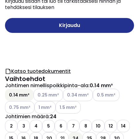
Kirjaudu sisään tai luo tili tarkistaaksesi hinnan ja
tehdäksesi tilauksen
Kirjaudu
Katso tuotedokumentit
Vaihtoehdot
Johtimen nimellispoikkipinta-ala
:
0.14 mm²
Katso käytettävissä olevat vaihtoehdot
Katso käytettävissä olevat vaihto
Katso käytettävissä 
0.14 mm²
0.25 mm²
0.34 mm²
0.5 mm²
Katso käytettävissä olevat vaihtoehdot
Katso käytettävissä olevat vaihtoehdot
Katso käytettävissä olevat vaihtoehdo
0.75 mm²
1 mm²
1.5 mm²
Johtimien määrä
:
24
2
3
4
5
6
7
8
10
12
14
15
16
18
20
21
24
25
28
30