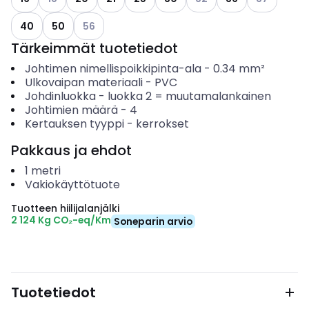
Katso käytettävissä olevat vaihtoehdot
40
50
56
Tärkeimmät tuotetiedot
Johtimen nimellispoikkipinta-ala
-
0.34
mm²
Ulkovaipan materiaali
-
PVC
Johdinluokka
-
luokka 2 = muutamalankainen
Johtimien määrä
-
4
Kertauksen tyyppi
-
kerrokset
Pakkaus ja ehdot
1
metri
Vakiokäyttötuote
Tuotteen hiilijalanjälki
2 124 Kg CO₂-eq/Km
Soneparin arvio
Tuotetiedot