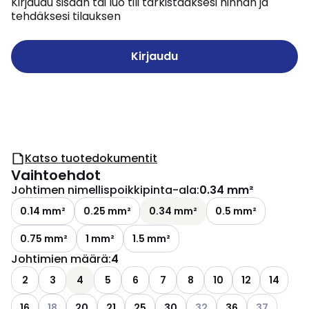
Kirjaudu sisään tai luo tili tarkistaaksesi hinnan ja
tehdäksesi tilauksen
Kirjaudu
Katso tuotedokumentit
Vaihtoehdot
Johtimen nimellispoikkipinta-ala
:
0.34 mm²
0.14 mm²
0.25 mm²
0.34 mm²
0.5 mm²
0.75 mm²
1 mm²
1.5 mm²
Johtimien määrä
:
4
2
3
4
5
6
7
8
10
12
14
Katso käytettävissä olevat vaihtoehdot
Katso käytettävissä olev
Katso käytet
16
18
20
21
25
30
32
36
37