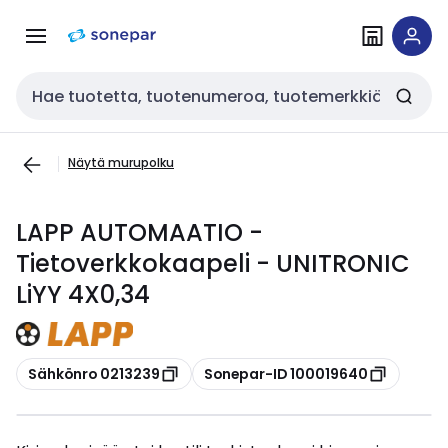
Siirry
Siirry
navigointiin
sisältöön
Haku
Näytä murupolku
LAPP AUTOMAATIO -
Tietoverkkokaapeli - UNITRONIC
LiYY 4X0,34
Kopioi
Kopioi
Sähkönro 0213239
Sonepar-ID 100019640