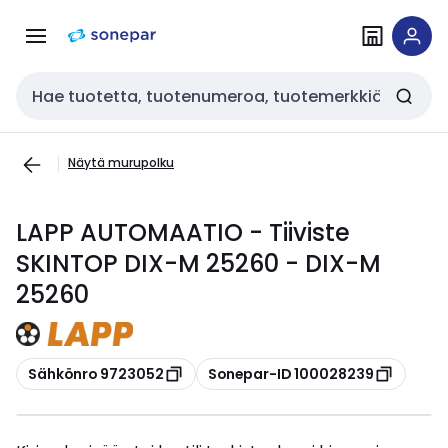
Siirry
Siirry
navigointiin
sisältöön
Haku
Näytä murupolku
LAPP AUTOMAATIO - Tiiviste
SKINTOP DIX-M 25260 - DIX-M
25260
Kopioi
Kopioi
Sähkönro 9723052
Sonepar-ID 100028239