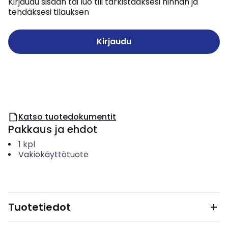
Kirjaudu sisään tai luo tili tarkistaaksesi hinnan ja
tehdäksesi tilauksen
Kirjaudu
Katso tuotedokumentit
Pakkaus ja ehdot
1
kpl
Vakiokäyttötuote
Tuotetiedot