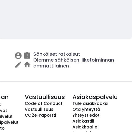
Sähköiset ratkaisut
Olemme sähköisen liiketoiminnan
ammattilainen
kan
Vastuullisuus
Asiakaspalvelu
t
Code of Conduct
Tule asiakkaaksi
Vastuullisuus
Ota yhteyttä
avat
CO2e-raportti
Yhteystiedot
lvelut
Asiakastili
ipalvelut
Asiakkaalle
to