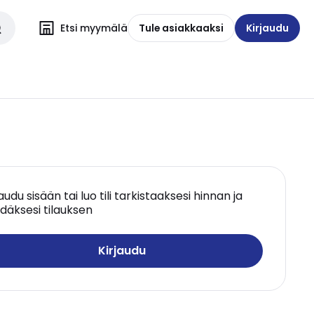
Etsi myymälä
Tule asiakkaaksi
Kirjaudu
jaudu sisään tai luo tili tarkistaaksesi hinnan ja
däksesi tilauksen
Kirjaudu