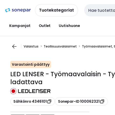
Siirry
Siirry
navigointiin
sisältöön
Tuotekategoriat
Haku
Kampanjat
Outlet
Uutishuone
Valaistus
Teollisuusvalaisimet
Työmaavalaisimet, t
Varastointi päättyy
LED LENSER - Työmaavalaisin - T
ladattava
Kopioi
Kopioi
Sähkönro 4346101
Sonepar-ID 100062321