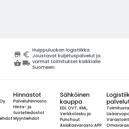
Huippuluokan logistiikka
Joustavat kuljetuspalvelut ja
varmat toimitukset kaikkialle
Suomeen.
Hinnastot
Sähköinen
Logistii
kauppa
palvelu
 Oy
Palveluhinnasto
Hinta- ja
EDI, OVT, XML,
Toimitust
tuotetiedostot
Verkkolasku ja
Lisäarvopa
aehdot
Myyntiehdot
Punchout
Varastoint
Asiakasvarasto APP
Omavaras