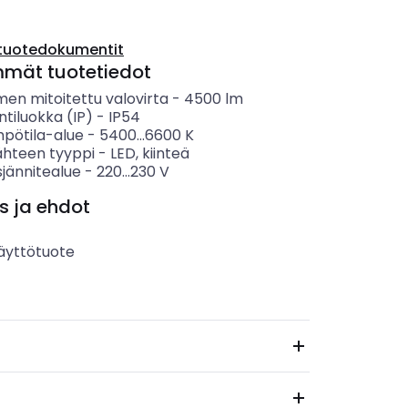
tuotedokumentit
mmät tuotetiedot
men mitoitettu valovirta
-
4500
lm
ntiluokka (IP)
-
IP54
mpötila-alue
-
5400...6600
K
ähteen tyyppi
-
LED, kiinteä
sjännitealue
-
220...230
V
s ja ehdot
äyttötuote