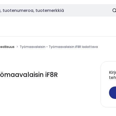
eollisuus
Työmaavalaisin - Työmaavalaisin iF8R ladattava
Kir
yömaavalaisin iF8R
teh