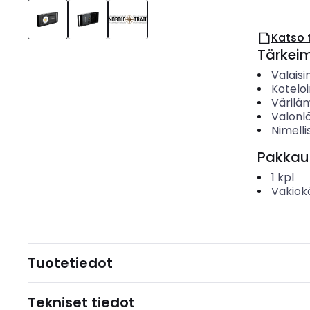
Katso 
Tärkei
Valaisi
Koteloi
Värilä
Valonl
Nimelli
Pakkau
1
kpl
Vakiok
Tuotetiedot
Tekniset tiedot