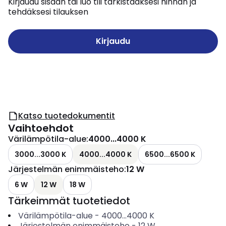
Kirjaudu sisään tai luo tili tarkistaaksesi hinnan ja
tehdäksesi tilauksen
Kirjaudu
Katso tuotedokumentit
Vaihtoehdot
Värilämpötila-alue
:
4000...4000 K
3000...3000 K
4000...4000 K
6500...6500 K
Järjestelmän enimmäisteho
:
12 W
6 W
12 W
18 W
Tärkeimmät tuotetiedot
Värilämpötila-alue
-
4000...4000
K
Järjestelmän enimmäisteho
-
12
W