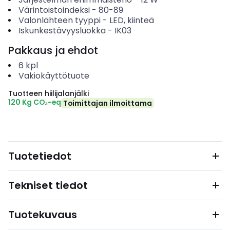
Värintoistoindeksi
-
80-89
Valonlähteen tyyppi
-
LED, kiinteä
Iskunkestävyysluokka
-
IK03
Pakkaus ja ehdot
6
kpl
Vakiokäyttötuote
Tuotteen hiilijalanjälki
120 Kg CO₂-eq
Toimittajan ilmoittama
Tuotetiedot
Tekniset tiedot
Tuotekuvaus