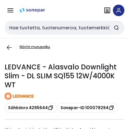
Siirry
Siirry
navigointiin
sisältöön
Haku
Näytä murupolku
LEDVANCE - Alasvalo Downlight
Slim - DL SLIM SQ155 12W/4000K
WT
Kopioi
Kopioi
Sähkönro 4295644
Sonepar-ID 100078294