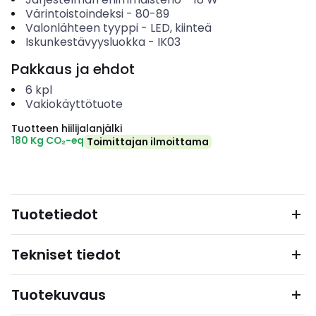
Värintoistoindeksi
-
80-89
Valonlähteen tyyppi
-
LED, kiinteä
Iskunkestävyysluokka
-
IK03
Pakkaus ja ehdot
6
kpl
Vakiokäyttötuote
Tuotteen hiilijalanjälki
180 Kg CO₂-eq
Toimittajan ilmoittama
Tuotetiedot
Tekniset tiedot
Tuotekuvaus