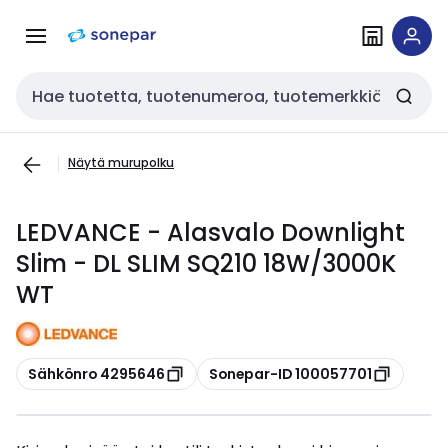
Siirry
Siirry
navigointiin
sisältöön
Haku
Näytä murupolku
LEDVANCE - Alasvalo Downlight
Slim - DL SLIM SQ210 18W/3000K
WT
Kopioi
Kopioi
Sähkönro 4295646
Sonepar-ID 100057701