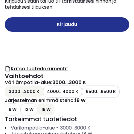
Kirjaudu sisään tai luo tili tarkistaaksesi hinnan ja
tehdäksesi tilauksen
Kirjaudu
Katso tuotedokumentit
Vaihtoehdot
Värilämpötila-alue
:
3000...3000 K
3000...3000 K
4000...4000 K
6500...6500 K
Järjestelmän enimmäisteho
:
18 W
6 W
12 W
18 W
Tärkeimmät tuotetiedot
Värilämpötila-alue
-
3000...3000
K
Järjestelmän enimmäisteho
-
18
W