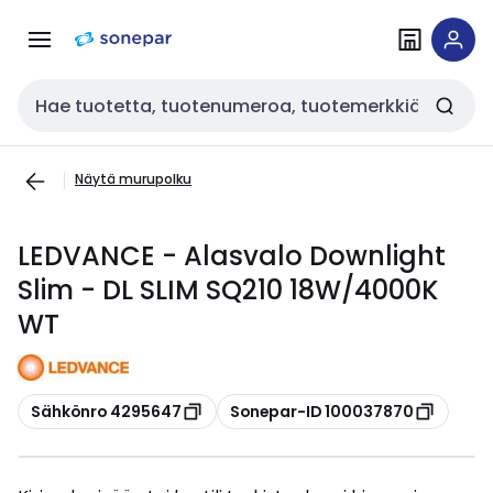
Siirry
Siirry
navigointiin
sisältöön
Haku
Näytä murupolku
LEDVANCE - Alasvalo Downlight
Slim - DL SLIM SQ210 18W/4000K
WT
Kopioi
Kopioi
Sähkönro 4295647
Sonepar-ID 100037870