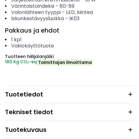
Värintoistoindeksi
-
80-89
Valonlähteen tyyppi
-
LED, kiinteä
Iskunkestävyysluokka
-
IK03
Pakkaus ja ehdot
1
kpl
Vakiokäyttötuote
Tuotteen hiilijalanjälki
180 Kg CO₂-eq
Toimittajan ilmoittama
Tuotetiedot
Tekniset tiedot
Tuotekuvaus