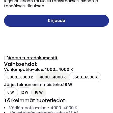
Kirjaudu sisään tai luo tili tarkistaaksesi hinnan ja
tehdäksesi tilauksen
Kirjaudu
Katso tuotedokumentit
Vaihtoehdot
Värilämpötila-alue
:
4000...4000 K
3000...3000 K
4000...4000 K
6500...6500 K
Järjestelmän enimmäisteho
:
18 W
6 W
12 W
18 W
Tärkeimmät tuotetiedot
Värilämpötila-alue
-
4000...4000
K
Järjestelmän enimmäisteho
-
18
W