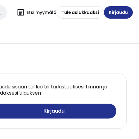
Etsi myymälä
Tule asiakkaaksi
Kirjaudu
jaudu sisään tai luo tili tarkistaaksesi hinnan ja
däksesi tilauksen
Kirjaudu