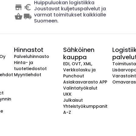
Huippuluokan logistiikka
Joustavat kuljetuspalvelut ja
varmat toimitukset kaikkialle
Suomeen.
Hinnastot
Sähköinen
Logistii
kauppa
palvelu
 Oy
Palveluhinnasto
Hinta- ja
EDI, OVT, XML,
Toimitust
tuotetiedostot
Verkkolasku ja
Lisäarvopa
aehdot
Myyntiehdot
Punchout
Varastoint
Asiakasvarasto APP
Omavaras
Valintatyökalut
ct
UKK
ynnin
Julkaisut
Yhteistyökumppanit
se
A-Z