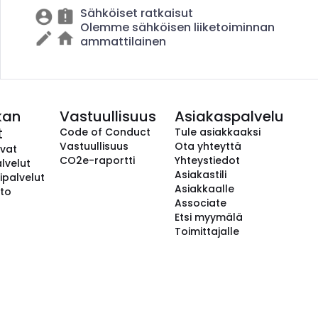
Sähköiset ratkaisut
Olemme sähköisen liiketoiminnan
ammattilainen
kan
Vastuullisuus
Asiakaspalvelu
t
Code of Conduct
Tule asiakkaaksi
Vastuullisuus
Ota yhteyttä
avat
CO2e-raportti
Yhteystiedot
lvelut
Asiakastili
ipalvelut
Asiakkaalle
to
Associate
Etsi myymälä
Toimittajalle