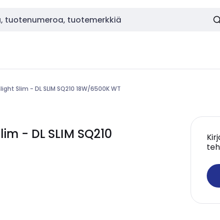
light Slim - DL SLIM SQ210 18W/6500K WT
im - DL SLIM SQ210
Kir
teh