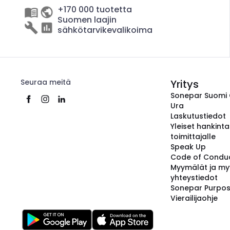
+170 000 tuotetta
Suomen laajin
sähkötarvikevalikoima
Seuraa meitä
Yritys
Sonepar Suomi
Ura
Laskutustiedot
Yleiset hankint
toimittajalle
Speak Up
Code of Condu
Myymälät ja my
yhteystiedot
Sonepar Purpo
Vierailijaohje