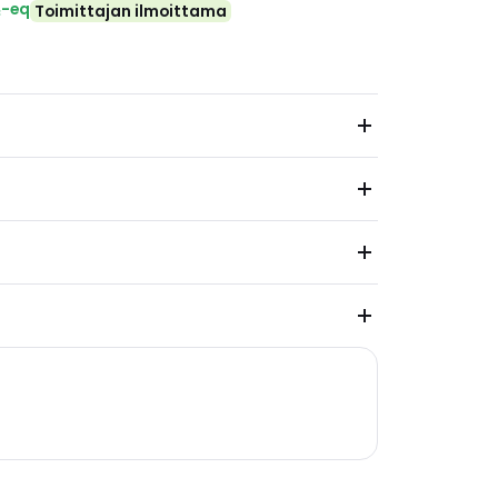
₂-eq
Toimittajan ilmoittama