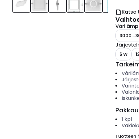
Katso 
Vaihto
Värilämp
3000...3
Järjeste
6 W
1
Tärkei
Värilä
Järjes
Värinto
Valonl
Iskunk
Pakkau
1
kpl
Vakiok
Tuotteen hi