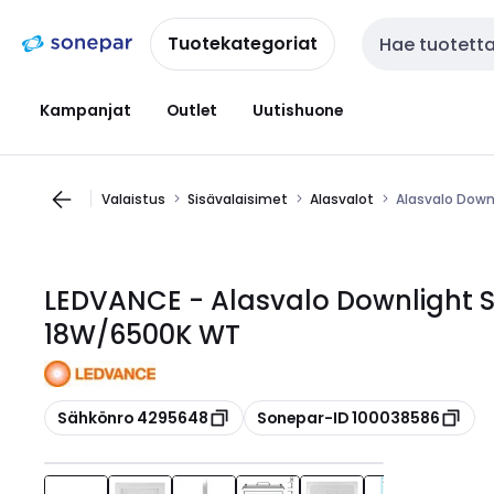
Siirry
Siirry
navigointiin
sisältöön
Tuotekategoriat
Haku
Kampanjat
Outlet
Uutishuone
Valaistus
Sisävalaisimet
Alasvalot
Alasvalo Down
LEDVANCE - Alasvalo Downlight Sl
18W/6500K WT
Kopioi
Kopioi
Sähkönro 4295648
Sonepar-ID 100038586