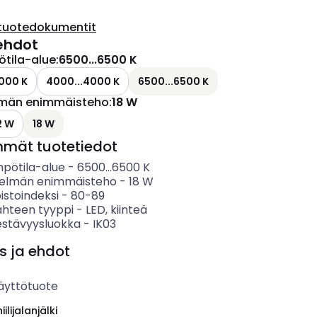
tuotedokumentit
ehdot
ötila-alue
:
6500...6500 K
000 K
4000...4000 K
6500...6500 K
lmän enimmäisteho
:
18 W
2 W
18 W
mmät tuotetiedot
mpötila-alue
-
6500...6500
K
telmän enimmäisteho
-
18
W
istoindeksi
-
80-89
ähteen tyyppi
-
LED, kiinteä
estävyysluokka
-
IK03
s ja ehdot
äyttötuote
ilijalanjälki