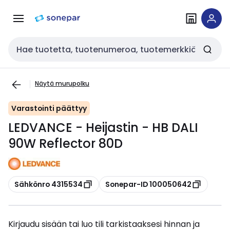
Siirry
Siirry
navigointiin
sisältöön
Haku
Näytä murupolku
Varastointi päättyy
LEDVANCE - Heijastin - HB DALI
90W Reflector 80D
Kopioi
Kopioi
Sähkönro 4315534
Sonepar-ID 100050642
Kirjaudu sisään tai luo tili tarkistaaksesi hinnan ja