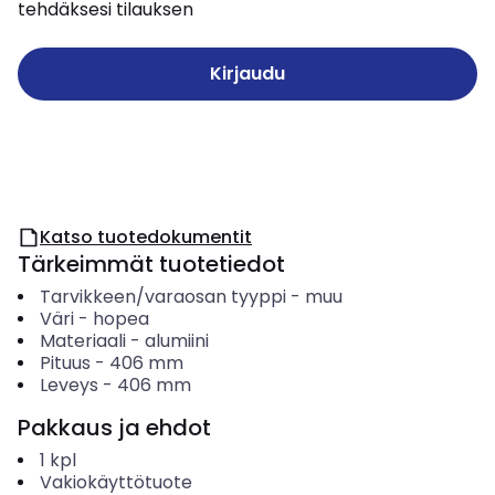
tehdäksesi tilauksen
Kirjaudu
Katso tuotedokumentit
Tärkeimmät tuotetiedot
Tarvikkeen/varaosan tyyppi
-
muu
Väri
-
hopea
Materiaali
-
alumiini
Pituus
-
406
mm
Leveys
-
406
mm
Pakkaus ja ehdot
1
kpl
Vakiokäyttötuote