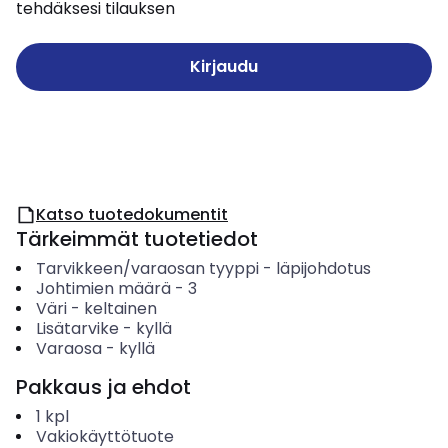
tehdäksesi tilauksen
Kirjaudu
Katso tuotedokumentit
Tärkeimmät tuotetiedot
Tarvikkeen/varaosan tyyppi
-
läpijohdotus
Johtimien määrä
-
3
Väri
-
keltainen
Lisätarvike
-
kyllä
Varaosa
-
kyllä
Pakkaus ja ehdot
1
kpl
Vakiokäyttötuote