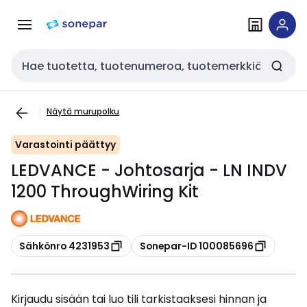
Siirry
Siirry
navigointiin
sisältöön
Haku
Näytä murupolku
Varastointi päättyy
LEDVANCE - Johtosarja - LN INDV
1200 ThroughWiring Kit
Kopioi
Kopioi
Sähkönro 4231953
Sonepar-ID 100085696
Kirjaudu sisään tai luo tili tarkistaaksesi hinnan ja