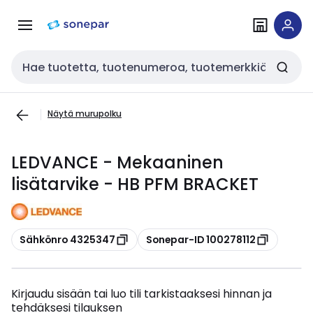
Siirry
Siirry
navigointiin
sisältöön
Haku
Näytä murupolku
LEDVANCE - Mekaaninen
lisätarvike - HB PFM BRACKET
Kopioi
Kopioi
Sähkönro 4325347
Sonepar-ID 100278112
Kirjaudu sisään tai luo tili tarkistaaksesi hinnan ja
tehdäksesi tilauksen