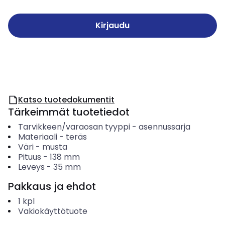
Kirjaudu
Katso tuotedokumentit
Tärkeimmät tuotetiedot
Tarvikkeen/varaosan tyyppi
-
asennussarja
Materiaali
-
teräs
Väri
-
musta
Pituus
-
138
mm
Leveys
-
35
mm
Pakkaus ja ehdot
1
kpl
Vakiokäyttötuote