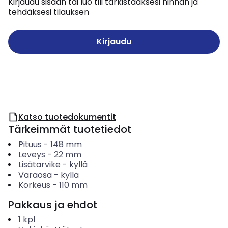
Kirjaudu sisään tai luo tili tarkistaaksesi hinnan ja
tehdäksesi tilauksen
Kirjaudu
Katso tuotedokumentit
Tärkeimmät tuotetiedot
Pituus
-
148
mm
Leveys
-
22
mm
Lisätarvike
-
kyllä
Varaosa
-
kyllä
Korkeus
-
110
mm
Pakkaus ja ehdot
1
kpl