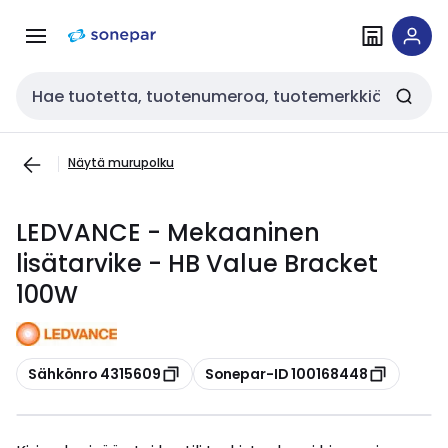
Siirry
Siirry
navigointiin
sisältöön
Haku
Näytä murupolku
LEDVANCE - Mekaaninen
lisätarvike - HB Value Bracket
100W
Kopioi
Kopioi
Sähkönro 4315609
Sonepar-ID 100168448