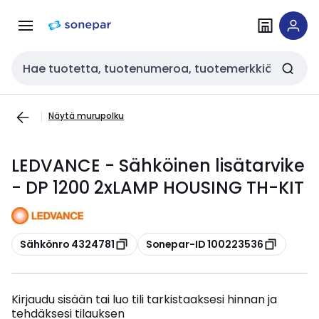
Siirry
Siirry
navigointiin
sisältöön
Haku
Näytä murupolku
LEDVANCE - Sähköinen lisätarvike
- DP 1200 2xLAMP HOUSING TH-KIT
Kopioi
Kopioi
Sähkönro 4324781
Sonepar-ID 100223536
Kirjaudu sisään tai luo tili tarkistaaksesi hinnan ja
tehdäksesi tilauksen