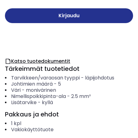
Kirjaudu
Katso tuotedokumentit
Tärkeimmät tuotetiedot
Tarvikkeen/varaosan tyyppi
-
läpijohdotus
Johtimien määrä
-
5
Väri
-
monivärinen
Nimellispoikkipinta-ala
-
2.5
mm²
Lisätarvike
-
kyllä
Pakkaus ja ehdot
1
kpl
Vakiokäyttötuote