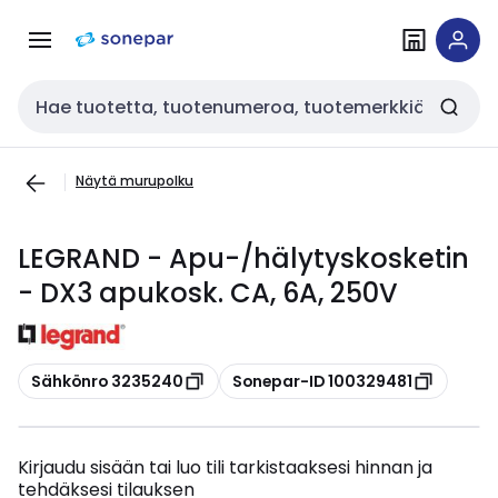
Siirry
Siirry
navigointiin
sisältöön
Haku
Näytä murupolku
LEGRAND - Apu-/hälytyskosketin
- DX3 apukosk. CA, 6A, 250V
Kopioi
Kopioi
Sähkönro 3235240
Sonepar-ID 100329481
Kirjaudu sisään tai luo tili tarkistaaksesi hinnan ja
tehdäksesi tilauksen