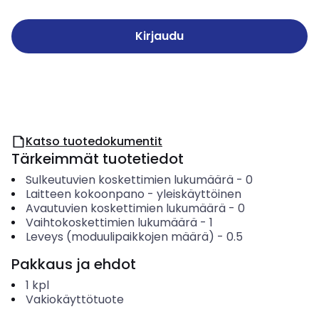
Kirjaudu
Katso tuotedokumentit
Tärkeimmät tuotetiedot
Sulkeutuvien koskettimien lukumäärä
-
0
Laitteen kokoonpano
-
yleiskäyttöinen
Avautuvien koskettimien lukumäärä
-
0
Vaihtokoskettimien lukumäärä
-
1
Leveys (moduulipaikkojen määrä)
-
0.5
Pakkaus ja ehdot
1
kpl
Vakiokäyttötuote