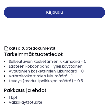
Kirjaudu
Katso tuotedokumentit
Tärkeimmät tuotetiedot
Sulkeutuvien koskettimien lukumäärä
-
0
Laitteen kokoonpano
-
yleiskäyttöinen
Avautuvien koskettimien lukumäärä
-
0
Vaihtokoskettimien lukumäärä
-
1
Leveys (moduulipaikkojen määrä)
-
0.5
Pakkaus ja ehdot
1
kpl
Vakiokäyttötuote