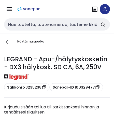
Siirry
Siirry
navigointiin
sisältöön
Haku
Näytä murupolku
LEGRAND - Apu-/hälytyskosketin
- DX3 hälykosk. SD CA, 6A, 250V
Kopioi
Kopioi
Sähkönro 3235238
Sonepar-ID 100329477
Kirjaudu sisään tai luo tili tarkistaaksesi hinnan ja
tehdäksesi tilauksen