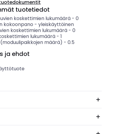
tuotedokumentit
mmät tuotetiedot
tuvien koskettimien lukumäärä
-
0
en kokoonpano
-
yleiskäyttöinen
vien koskettimien lukumäärä
-
0
koskettimien lukumäärä
-
1
 (moduulipaikkojen määrä)
-
0.5
s ja ehdot
äyttötuote