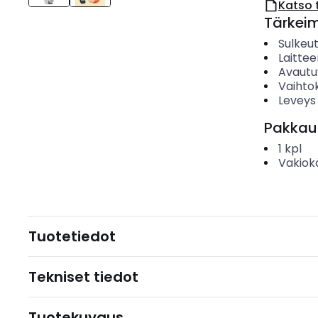
Katso 
Tärkei
Sulkeu
Laitte
Avautu
Vaihto
Leveys
Pakkau
1
kpl
Vakiok
Tuotetiedot
Tekniset tiedot
Tuotekuvaus