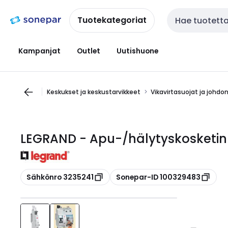
Siirry
Siirry
navigointiin
sisältöön
Tuotekategoriat
Haku
Kampanjat
Outlet
Uutishuone
Keskukset ja keskustarvikkeet
Vikavirtasuojat ja johdo
LEGRAND - Apu-/hälytyskosketin 
Kopioi
Kopioi
Sähkönro 3235241
Sonepar-ID 100329483