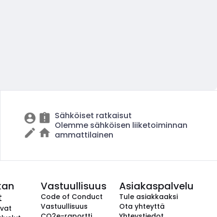
Sähköiset ratkaisut
Olemme sähköisen liiketoiminnan
ammattilainen
kan
Vastuullisuus
Asiakaspalvelu
t
Code of Conduct
Tule asiakkaaksi
Vastuullisuus
Ota yhteyttä
avat
CO2e-raportti
Yhteystiedot