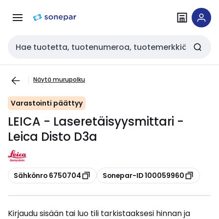
Siirry
Siirry
navigointiin
sisältöön
Haku
Näytä murupolku
Varastointi päättyy
LEICA - Laseretäisyysmittari -
Leica Disto D3a
Kopioi
Kopioi
Sähkönro 6750704
Sonepar-ID 100059960
Kirjaudu sisään tai luo tili tarkistaaksesi hinnan ja