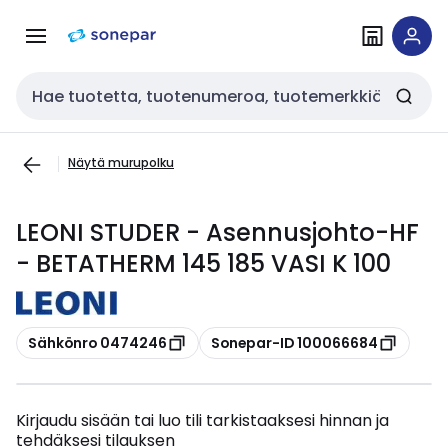
Siirry
Siirry
navigointiin
sisältöön
Haku
Näytä murupolku
LEONI STUDER - Asennusjohto-HF
- BETATHERM 145 185 VASI K 100
Kopioi
Kopioi
Sähkönro 0474246
Sonepar-ID 100066684
Kirjaudu sisään tai luo tili tarkistaaksesi hinnan ja
tehdäksesi tilauksen