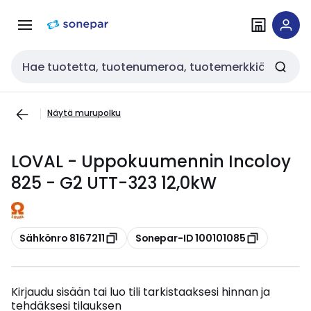
Siirry
Siirry
navigointiin
sisältöön
Haku
Näytä murupolku
LOVAL - Uppokuumennin Incoloy
825 - G2 UTT-323 12,0kW
Kopioi
Kopioi
Sähkönro 8167211
Sonepar-ID 100101085
Kirjaudu sisään tai luo tili tarkistaaksesi hinnan ja
tehdäksesi tilauksen