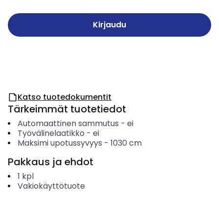
Kirjaudu
Katso tuotedokumentit
Tärkeimmät tuotetiedot
Automaattinen sammutus
-
ei
Työvälinelaatikko
-
ei
Maksimi upotussyvyys
-
1030
cm
Pakkaus ja ehdot
1
kpl
Vakiokäyttötuote