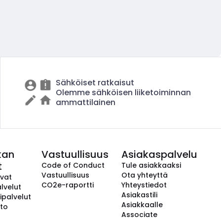
Sähköiset ratkaisut
Olemme sähköisen liiketoiminnan
ammattilainen
kan
Vastuullisuus
Asiakaspalvelu
t
Code of Conduct
Tule asiakkaaksi
Vastuullisuus
Ota yhteyttä
avat
CO2e-raportti
Yhteystiedot
lvelut
Asiakastili
ipalvelut
Asiakkaalle
to
Associate