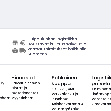
Huippuluokan logistiikka
Joustavat kuljetuspalvelut ja
varmat toimitukset kaikkialle
Suomeen.
Hinnastot
Sähköinen
Logistii
kauppa
palvelu
 Oy
Palveluhinnasto
Hinta- ja
EDI, OVT, XML,
Toimitust
tuotetiedostot
Verkkolasku ja
Lisäarvopa
aehdot
Myyntiehdot
Punchout
Varastoint
Asiakasvarasto APP
Omavaras
Valintatyökalut