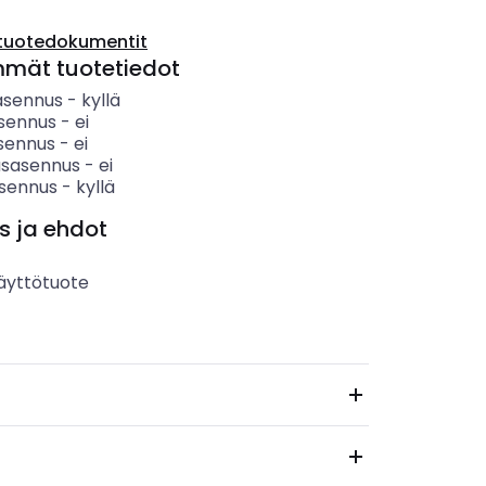
tuotedokumentit
mmät tuotetiedot
asennus
-
kyllä
sennus
-
ei
sennus
-
ei
usasennus
-
ei
sennus
-
kyllä
s ja ehdot
äyttötuote