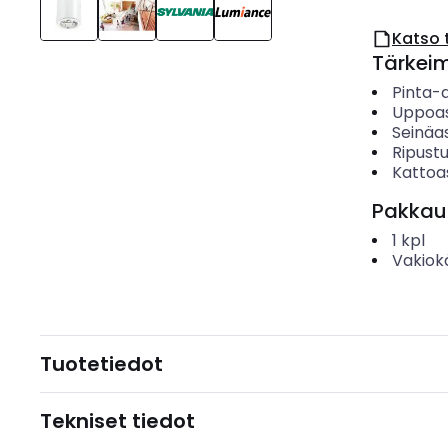
Katso 
Tärkei
Pinta-
Uppoa
Seinäa
Ripust
Kattoa
Pakkau
1
kpl
Vakiok
Tuotetiedot
Tekniset tiedot