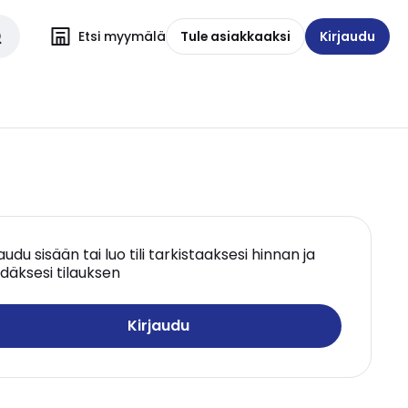
Etsi myymälä
Tule asiakkaaksi
Kirjaudu
jaudu sisään tai luo tili tarkistaaksesi hinnan ja
däksesi tilauksen
Kirjaudu