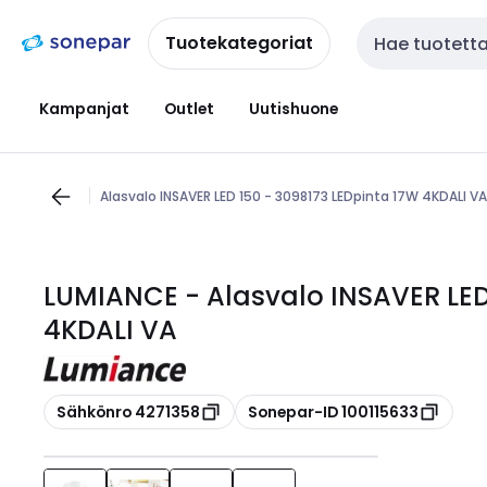
Siirry
Siirry
navigointiin
sisältöön
Tuotekategoriat
Haku
Kampanjat
Outlet
Uutishuone
Alasvalo INSAVER LED 150 - 3098173 LEDpinta 17W 4KDALI VA
LUMIANCE - Alasvalo INSAVER LED
4KDALI VA
Kopioi
Kopioi
Sähkönro 4271358
Sonepar-ID 100115633