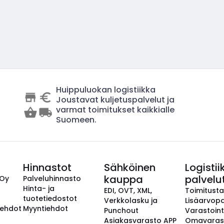
Huippuluokan logistiikka
Joustavat kuljetuspalvelut ja
varmat toimitukset kaikkialle
Suomeen.
Hinnastot
Sähköinen
Logistii
kauppa
palvelu
 Oy
Palveluhinnasto
Hinta- ja
EDI, OVT, XML,
Toimitust
tuotetiedostot
Verkkolasku ja
Lisäarvopa
aehdot
Myyntiehdot
Punchout
Varastoint
Asiakasvarasto APP
Omavaras