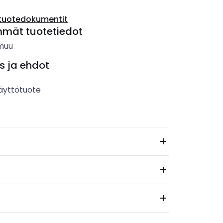
tuotedokumentit
mmät tuotetiedot
muu
s ja ehdot
äyttötuote