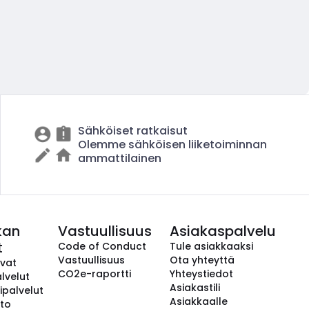
Sähköiset ratkaisut
Olemme sähköisen liiketoiminnan
ammattilainen
kan
Vastuullisuus
Asiakaspalvelu
t
Code of Conduct
Tule asiakkaaksi
Vastuullisuus
Ota yhteyttä
avat
CO2e-raportti
Yhteystiedot
lvelut
Asiakastili
ipalvelut
Asiakkaalle
to