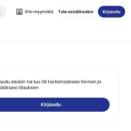
Etsi myymälä
Tule asiakkaaksi
Kirjaudu
jaudu sisään tai luo tili tarkistaaksesi hinnan ja
däksesi tilauksen
Kirjaudu