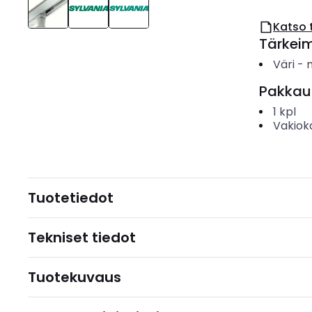
Katso 
Tärkei
Väri
-
Pakkau
1
kpl
Vakiok
Tuotetiedot
Tekniset tiedot
Tuotekuvaus