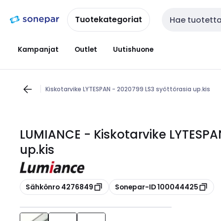
Siirry
Siirry
navigointiin
sisältöön
Tuotekategoriat
Haku
Kampanjat
Outlet
Uutishuone
Kiskotarvike LYTESPAN - 2020799 LS3 syöttörasia up.kis
LUMIANCE - Kiskotarvike LYTESPAN
up.kis
Kopioi
Kopioi
Sähkönro 4276849
Sonepar-ID 100044425