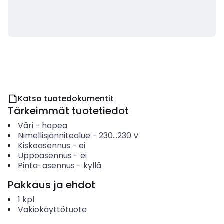
Katso tuotedokumentit
Tärkeimmät tuotetiedot
Väri
-
hopea
Nimellisjännitealue
-
230...230
V
Kiskoasennus
-
ei
Uppoasennus
-
ei
Pinta-asennus
-
kyllä
Pakkaus ja ehdot
1
kpl
Vakiokäyttötuote