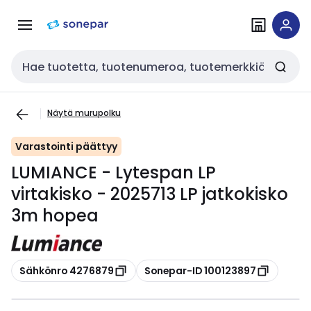
Siirry
Siirry
navigointiin
sisältöön
Haku
Näytä murupolku
Varastointi päättyy
LUMIANCE - Lytespan LP
virtakisko - 2025713 LP jatkokisko
3m hopea
Kopioi
Kopioi
Sähkönro 4276879
Sonepar-ID 100123897