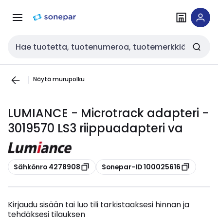
Siirry
Siirry
navigointiin
sisältöön
Haku
Näytä murupolku
LUMIANCE - Microtrack adapteri -
3019570 LS3 riippuadapteri va
Kopioi
Kopioi
Sähkönro 4278908
Sonepar-ID 100025616
Kirjaudu sisään tai luo tili tarkistaaksesi hinnan ja
tehdäksesi tilauksen