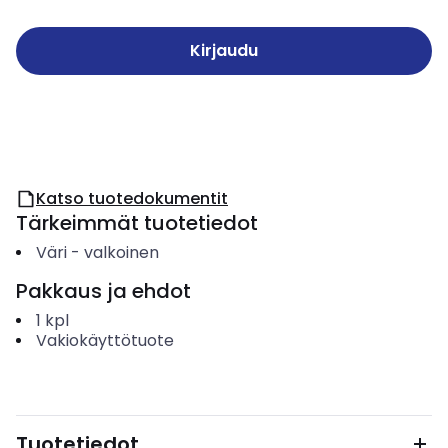
Kirjaudu
Katso tuotedokumentit
Tärkeimmät tuotetiedot
Väri
-
valkoinen
Pakkaus ja ehdot
1
kpl
Vakiokäyttötuote
Tuotetiedot