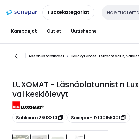
Siirry
Siirry
navigointiin
sisältöön
Tuotekategoriat
Haku
Kampanjat
Outlet
Uutishuone
Asennustarvikkeet
Kellokytkimet, termostaatit, valai
LUXOMAT - Läsnäolotunnistin Lux
val.keskiölevyt
Kopioi
Kopioi
Sähkönro 2603310
Sonepar-ID 100159301