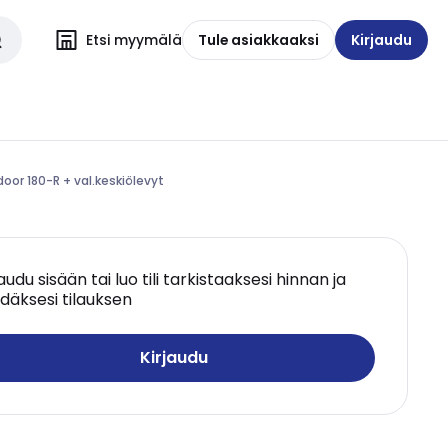
Etsi myymälä
Tule asiakkaaksi
Kirjaudu
oor 180-R + val.keskiölevyt
jaudu sisään tai luo tili tarkistaaksesi hinnan ja
däksesi tilauksen
Kirjaudu