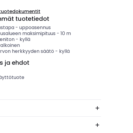
tuotedokumentit
mmät tuotetiedot
ustapa
-
uppoasennus
tusalueen maksimipituus
-
10
m
eniton
-
kyllä
valkoinen
rvon herkkyyden säätö
-
kyllä
s ja ehdot
äyttötuote