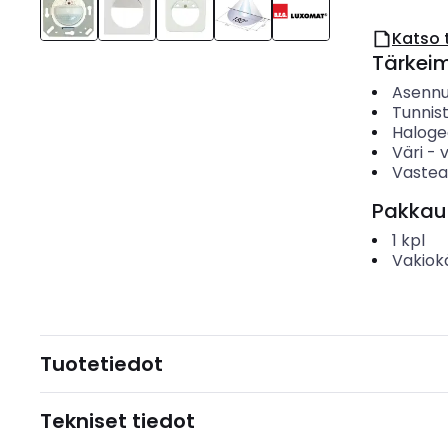
Katso 
Tärkei
Asenn
Tunnis
Haloge
Väri
-
Vastea
Pakkau
1
kpl
Vakiok
Tuotetiedot
Tekniset tiedot