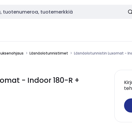
stuksenohjaus
Läsnäolotunnistimet
Läsnäolotunnistin Luxomat - Ind
omat - Indoor 180-R +
Kir
teh