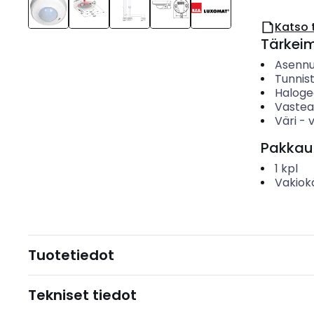
Katso 
Tärkei
Asenn
Tunnis
Haloge
Vastea
Väri
-
Pakkau
1
kpl
Vakiok
Tuotetiedot
Tekniset tiedot