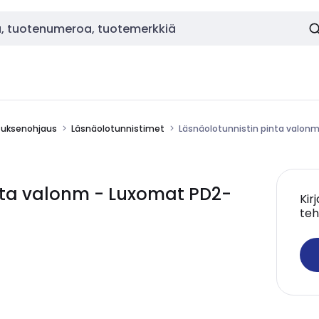
stuksenohjaus
Läsnäolotunnistimet
Läsnäolotunnistin pinta valon
nta valonm - Luxomat PD2-
Kir
teh