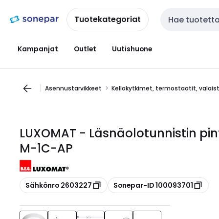
Siirry
Siirry
navigointiin
sisältöön
Tuotekategoriat
Haku
Kampanjat
Outlet
Uutishuone
Asennustarvikkeet
Kellokytkimet, termostaatit, valai
LUXOMAT - Läsnäolotunnistin pi
M-1C-AP
Kopioi
Kopioi
Sähkönro 2603227
Sonepar-ID 100093701