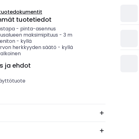
tuotedokumentit
mmät tuotetiedot
ustapa
-
pinta-asennus
tusalueen maksimipituus
-
3
m
eniton
-
kyllä
rvon herkkyyden säätö
-
kyllä
valkoinen
s ja ehdot
äyttötuote