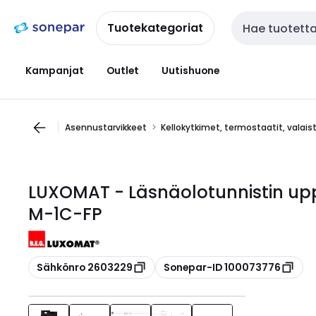
Siirry
Siirry
navigointiin
sisältöön
Tuotekategoriat
Haku
Kampanjat
Outlet
Uutishuone
Asennustarvikkeet
Kellokytkimet, termostaatit, valai
LUXOMAT - Läsnäolotunnistin up
M-1C-FP
Kopioi
Kopioi
Sähkönro 2603229
Sonepar-ID 100073776