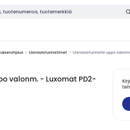
stuksenohjaus
Läsnäolotunnistimet
Läsnäolotunnistin uppo valonm
po valonm. - Luxomat PD2-
Kir
teh