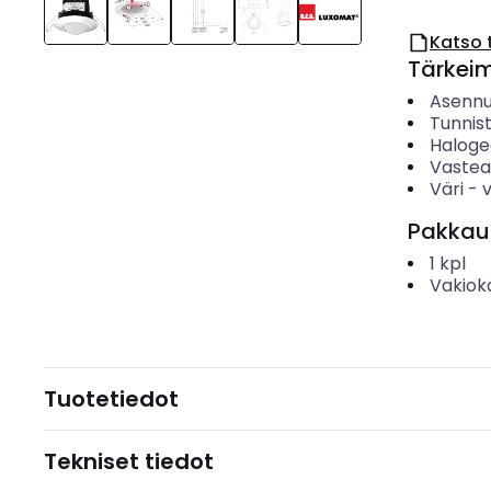
Katso 
Tärkei
Asenn
Tunnis
Haloge
Vastea
Väri
-
Pakkau
1
kpl
Vakiok
Tuotetiedot
Tekniset tiedot