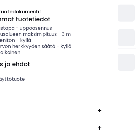
tuotedokumentit
mmät tuotetiedot
ustapa
-
uppoasennus
tusalueen maksimipituus
-
3
m
eniton
-
kyllä
rvon herkkyyden säätö
-
kyllä
valkoinen
s ja ehdot
äyttötuote