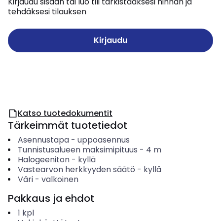
Kirjaudu sisään tai luo tili tarkistaaksesi hinnan ja
tehdäksesi tilauksen
Kirjaudu
Katso tuotedokumentit
Tärkeimmät tuotetiedot
Asennustapa
-
uppoasennus
Tunnistusalueen maksimipituus
-
4
m
Halogeeniton
-
kyllä
Vastearvon herkkyyden säätö
-
kyllä
Väri
-
valkoinen
Pakkaus ja ehdot
1
kpl