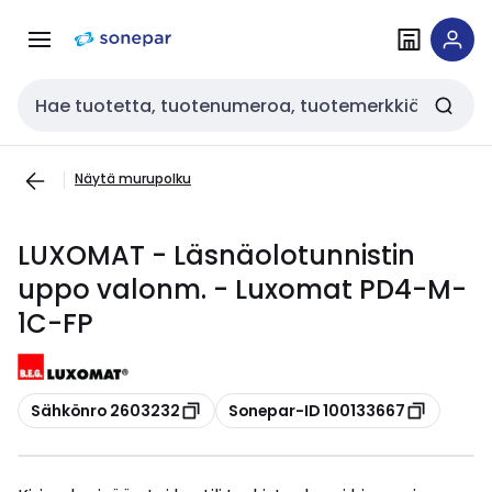
Siirry
Siirry
navigointiin
sisältöön
Haku
Näytä murupolku
LUXOMAT - Läsnäolotunnistin
uppo valonm. - Luxomat PD4-M-
1C-FP
Kopioi
Kopioi
Sähkönro 2603232
Sonepar-ID 100133667