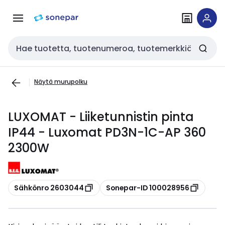
Siirry
Siirry
navigointiin
sisältöön
Haku
Näytä murupolku
LUXOMAT - Liiketunnistin pinta
IP44 - Luxomat PD3N-1C-AP 360
2300W
Kopioi
Kopioi
Sähkönro 2603044
Sonepar-ID 100028956