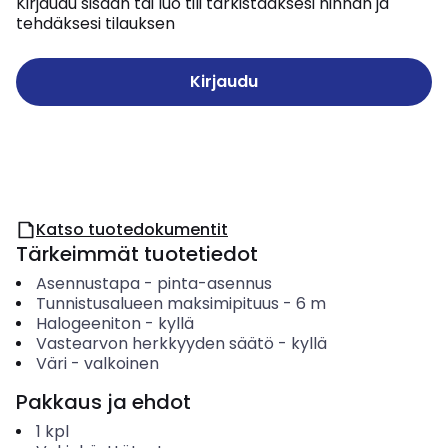
Kirjaudu sisään tai luo tili tarkistaaksesi hinnan ja
tehdäksesi tilauksen
Kirjaudu
Katso tuotedokumentit
Tärkeimmät tuotetiedot
Asennustapa
-
pinta-asennus
Tunnistusalueen maksimipituus
-
6
m
Halogeeniton
-
kyllä
Vastearvon herkkyyden säätö
-
kyllä
Väri
-
valkoinen
Pakkaus ja ehdot
1
kpl