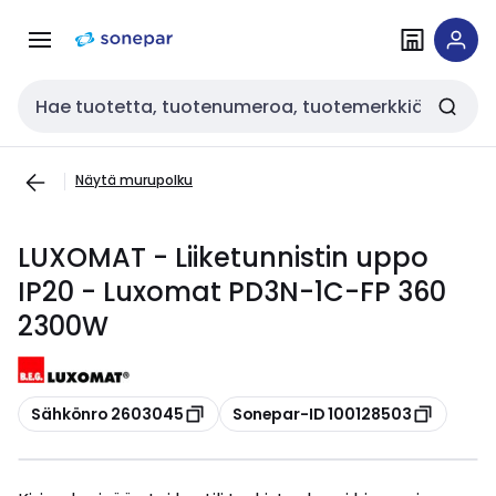
Siirry
Siirry
navigointiin
sisältöön
Haku
Näytä murupolku
LUXOMAT - Liiketunnistin uppo
IP20 - Luxomat PD3N-1C-FP 360
2300W
Kopioi
Kopioi
Sähkönro 2603045
Sonepar-ID 100128503