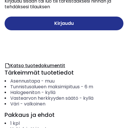
Kirjaudu sisään tai luo tili tarkistaaksesi hinnan ja
tehdäksesi tilauksen
Kirjaudu
Katso tuotedokumentit
Tärkeimmät tuotetiedot
Asennustapa
-
muu
Tunnistusalueen maksimipituus
-
6
m
Halogeeniton
-
kyllä
Vastearvon herkkyyden säätö
-
kyllä
Väri
-
valkoinen
Pakkaus ja ehdot
1
kpl