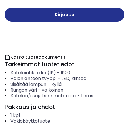
Kirjaudu
Katso tuotedokumentit
Tärkeimmät tuotetiedot
Kotelointiluokka (IP)
-
IP20
Valonlähteen tyyppi
-
LED, kiinteä
Sisältää lampun
-
kyllä
Rungon väri
-
valkoinen
Kotelon/suojuksen materiaali
-
teräs
Pakkaus ja ehdot
1
kpl
Vakiokäyttötuote