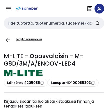
Siirry
Siirry
navigointiin
sisältöön
Haku
Näytä murupolku
M-LITE - Opasvalaisin - M-
G8D/3M/A/ENOOV-LED4
Kopioi
Kopioi
Sähkönro 4205085
Sonepar-ID 100085303
Kirjaudu sisään tai luo tili tarkistaaksesi hinnan ja
tehdäksesi tilauksen