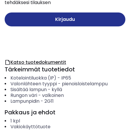
tehdäksesi tilauksen
Kirjaudu
Katso tuotedokumentit
Tärkeimmät tuotetiedot
Kotelointiluokka (IP)
-
IP65
Valonlähteen tyyppi
-
pienoisloistelamppu
Sisältää lampun
-
kyllä
Rungon väri
-
valkoinen
Lampunpidin
-
2G11
Pakkaus ja ehdot
1
kpl
Vakiokäyttötuote