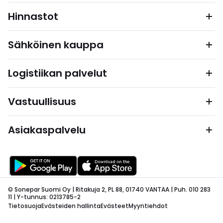
Hinnastot
Sähköinen kauppa
Logistiikan palvelut
Vastuullisuus
Asiakaspalvelu
© Sonepar Suomi Oy | Ritakuja 2, PL 88, 01740 VANTAA | Puh. 010 283
11 | Y-tunnus: 0213785-2
Tietosuoja
Evästeiden hallinta
Evästeet
Myyntiehdot