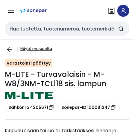
Siirry
Siirry
navigointiin
sisältöön
Haku
Näytä murupolku
Varastointi päättyy
M-LITE - Turvavalaisin - M-
W8/3NM-TCL118 sis. lampun
Kopioi
Kopioi
Sähkönro 4205671
Sonepar-ID 100081247
Kirjaudu sisään tai luo tili tarkistaaksesi hinnan ja