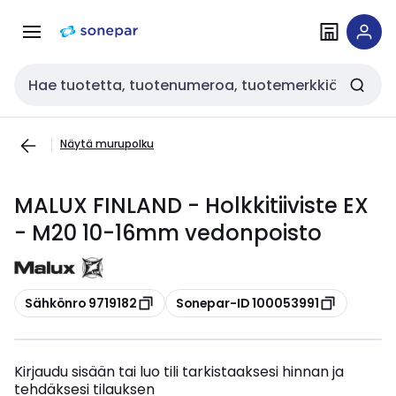
Siirry
Siirry
navigointiin
sisältöön
Haku
Näytä murupolku
MALUX FINLAND - Holkkitiiviste EX
- M20 10-16mm vedonpoisto
Kopioi
Kopioi
Sähkönro 9719182
Sonepar-ID 100053991
Kirjaudu sisään tai luo tili tarkistaaksesi hinnan ja
tehdäksesi tilauksen