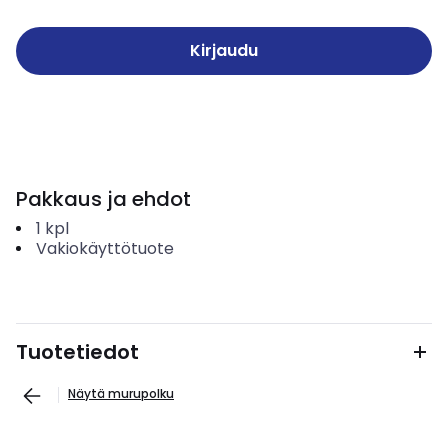
Kirjaudu
Pakkaus ja ehdot
1
kpl
Vakiokäyttötuote
Tuotetiedot
Näytä murupolku