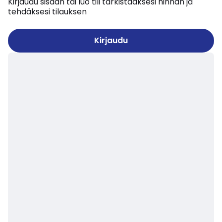
Kirjaudu sisään tai luo tili tarkistaaksesi hinnan ja
tehdäksesi tilauksen
Kirjaudu