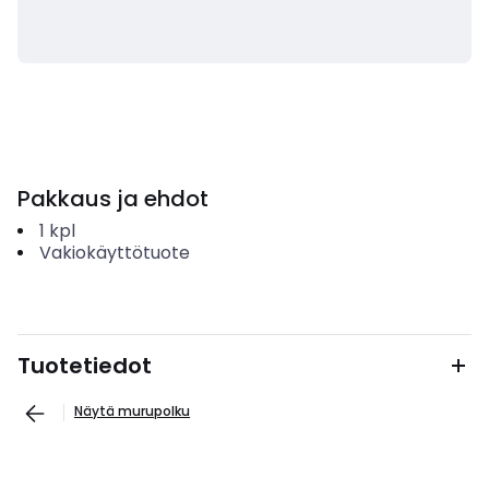
Pakkaus ja ehdot
1
kpl
Vakiokäyttötuote
Tuotetiedot
Näytä murupolku