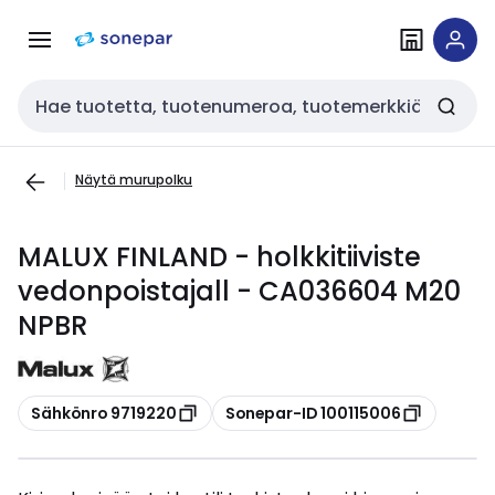
Siirry
Siirry
navigointiin
sisältöön
Haku
Näytä murupolku
MALUX FINLAND - holkkitiiviste
vedonpoistajall - CA036604 M20
NPBR
Kopioi
Kopioi
Sähkönro 9719220
Sonepar-ID 100115006