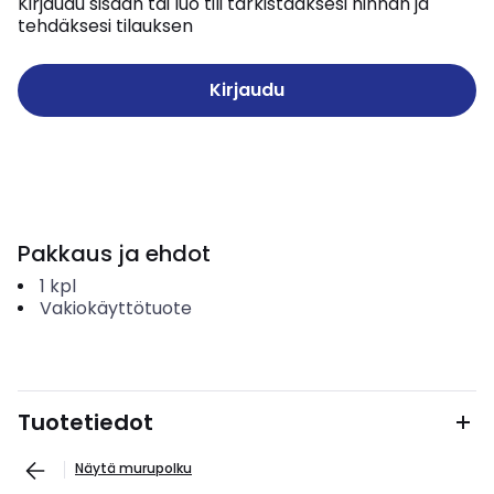
Kirjaudu sisään tai luo tili tarkistaaksesi hinnan ja
tehdäksesi tilauksen
Kirjaudu
Pakkaus ja ehdot
1
kpl
Vakiokäyttötuote
Tuotetiedot
Näytä murupolku