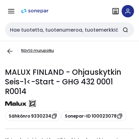
Siirry
Siirry
navigointiin
sisältöön
Haku
Näytä murupolku
MALUX FINLAND - Ohjauskytkin
Seis-1<-Start - GHG 432 0001
R0014
Kopioi
Kopioi
Sähkönro 9330234
Sonepar-ID 100023078