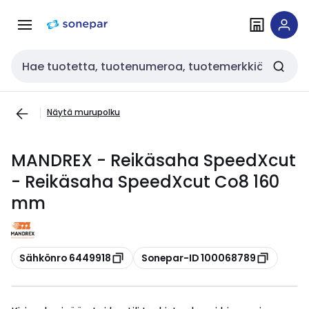
Siirry
Siirry
navigointiin
sisältöön
Haku
Näytä murupolku
MANDREX - Reikäsaha SpeedXcut
- Reikäsaha SpeedXcut Co8 160
mm
Kopioi
Kopioi
Sähkönro 6449918
Sonepar-ID 100068789