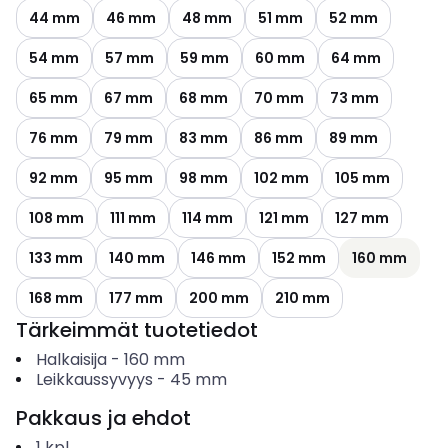
44 mm
46 mm
48 mm
51 mm
52 mm
54 mm
57 mm
59 mm
60 mm
64 mm
65 mm
67 mm
68 mm
70 mm
73 mm
76 mm
79 mm
83 mm
86 mm
89 mm
92 mm
95 mm
98 mm
102 mm
105 mm
108 mm
111 mm
114 mm
121 mm
127 mm
133 mm
140 mm
146 mm
152 mm
160 mm
168 mm
177 mm
200 mm
210 mm
Tärkeimmät tuotetiedot
Halkaisija
-
160
mm
Leikkaussyvyys
-
45
mm
Pakkaus ja ehdot
1
kpl