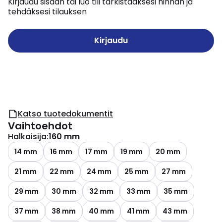
Kirjaudu sisään tai luo tili tarkistaaksesi hinnan ja
tehdäksesi tilauksen
Kirjaudu
Katso tuotedokumentit
Vaihtoehdot
Halkaisija
:
160 mm
14 mm
16 mm
17 mm
19 mm
20 mm
21 mm
22 mm
24 mm
25 mm
27 mm
29 mm
30 mm
32 mm
33 mm
35 mm
37 mm
38 mm
40 mm
41 mm
43 mm