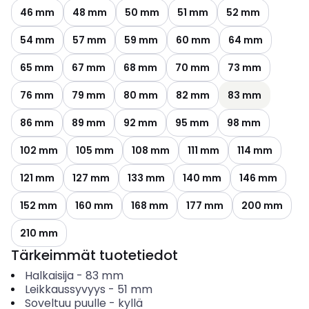
46 mm
48 mm
50 mm
51 mm
52 mm
54 mm
57 mm
59 mm
60 mm
64 mm
65 mm
67 mm
68 mm
70 mm
73 mm
76 mm
79 mm
80 mm
82 mm
83 mm
86 mm
89 mm
92 mm
95 mm
98 mm
102 mm
105 mm
108 mm
111 mm
114 mm
121 mm
127 mm
133 mm
140 mm
146 mm
152 mm
160 mm
168 mm
177 mm
200 mm
210 mm
Tärkeimmät tuotetiedot
Halkaisija
-
83
mm
Leikkaussyvyys
-
51
mm
Soveltuu puulle
-
kyllä