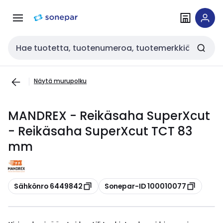
Siirry
Siirry
navigointiin
sisältöön
Haku
Näytä murupolku
MANDREX - Reikäsaha SuperXcut
- Reikäsaha SuperXcut TCT 83
mm
Kopioi
Kopioi
Sähkönro 6449842
Sonepar-ID 100010077