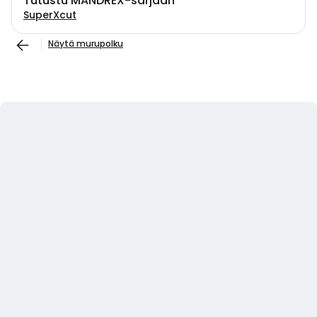
Tutustu MANDREX-sarjaan
SuperXcut
Näytä murupolku