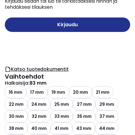
Kirjaudu sisään tai luo tili tarkistaaksesi hinnan ja
tehdäksesi tilauksen
Kirjaudu
Katso tuotedokumentit
Vaihtoehdot
Halkaisija
:
83 mm
16 mm
17 mm
19 mm
20 mm
21 mm
22 mm
24 mm
25 mm
27 mm
29 mm
30 mm
32 mm
33 mm
35 mm
37 mm
38 mm
40 mm
41 mm
43 mm
44 mm