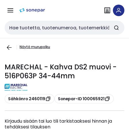
Siirry
Siirry
navigointiin
sisältöön
Haku
Näytä murupolku
MARECHAL - Kahva DS2 muovi -
516P063P 34-44mm
Kopioi
Kopioi
Sähkönro 2460119
Sonepar-ID 100065921
Kirjaudu sisään tai luo tili tarkistaaksesi hinnan ja
tehdäksesi tilauksen