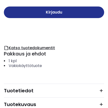
Kirjaudu
Katso tuotedokumentit
Pakkaus ja ehdot
1
kpl
Vakiokäyttötuote
Tuotetiedot
Tuotekuvaus