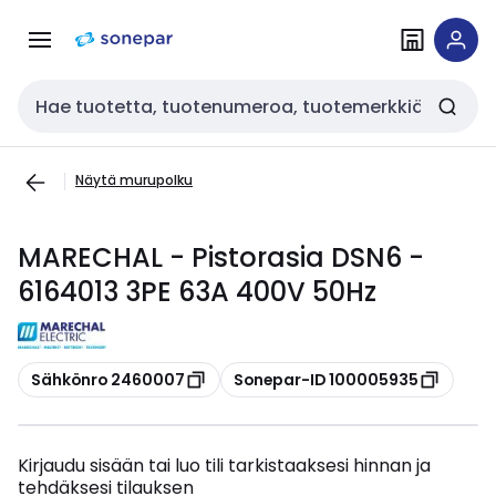
Siirry
Siirry
navigointiin
sisältöön
Haku
Näytä murupolku
MARECHAL - Pistorasia DSN6 -
6164013 3PE 63A 400V 50Hz
Kopioi
Kopioi
Sähkönro 2460007
Sonepar-ID 100005935
Kirjaudu sisään tai luo tili tarkistaaksesi hinnan ja
tehdäksesi tilauksen