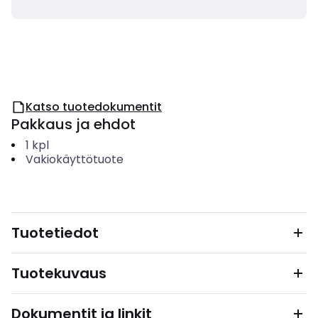
Katso tuotedokumentit
Pakkaus ja ehdot
1
kpl
Vakiokäyttötuote
Tuotetiedot
Tuotekuvaus
Dokumentit ja linkit