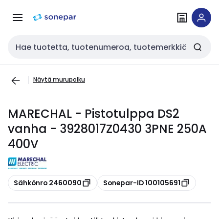
Siirry
Siirry
navigointiin
sisältöön
Haku
Näytä murupolku
MARECHAL - Pistotulppa DS2
vanha - 3928017Z0430 3PNE 250A
400V
Kopioi
Kopioi
Sähkönro 2460090
Sonepar-ID 100105691