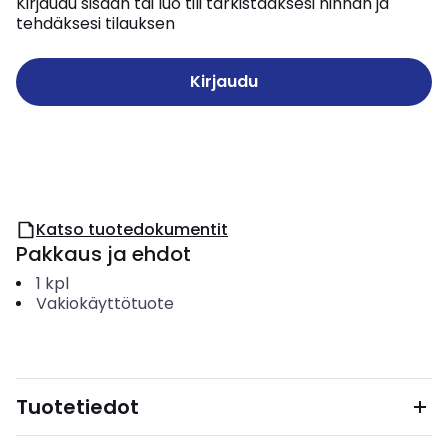
Kirjaudu sisään tai luo tili tarkistaaksesi hinnan ja
tehdäksesi tilauksen
Kirjaudu
Katso tuotedokumentit
Pakkaus ja ehdot
1
kpl
Vakiokäyttötuote
Tuotetiedot