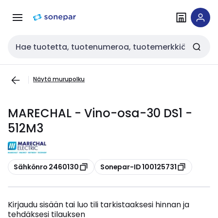
Siirry
Siirry
navigointiin
sisältöön
Haku
Näytä murupolku
MARECHAL - Vino-osa-30 DS1 -
512M3
Kopioi
Kopioi
Sähkönro 2460130
Sonepar-ID 100125731
Kirjaudu sisään tai luo tili tarkistaaksesi hinnan ja
tehdäksesi tilauksen