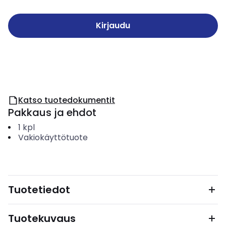
Kirjaudu
Katso tuotedokumentit
Pakkaus ja ehdot
1
kpl
Vakiokäyttötuote
Tuotetiedot
Tuotekuvaus