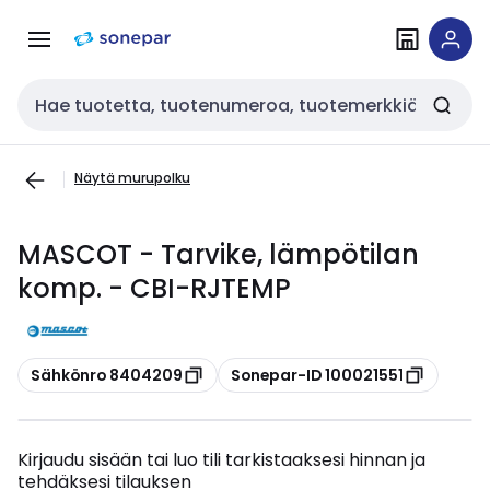
Siirry
Siirry
navigointiin
sisältöön
Haku
Näytä murupolku
MASCOT - Tarvike, lämpötilan
komp. - CBI-RJTEMP
Kopioi
Kopioi
Sähkönro 8404209
Sonepar-ID 100021551
Kirjaudu sisään tai luo tili tarkistaaksesi hinnan ja
tehdäksesi tilauksen