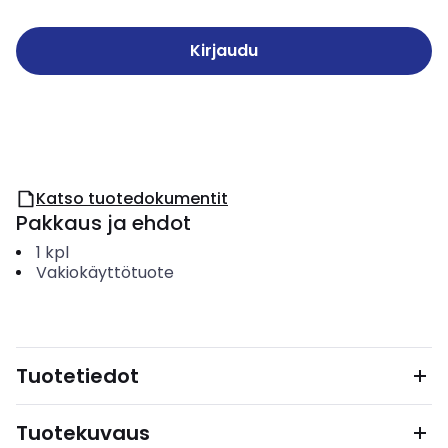
Kirjaudu
Katso tuotedokumentit
Pakkaus ja ehdot
1
kpl
Vakiokäyttötuote
Tuotetiedot
Tuotekuvaus