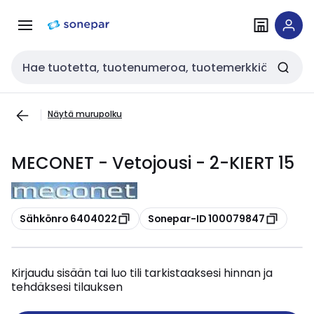
Siirry
Siirry
navigointiin
sisältöön
Haku
Näytä murupolku
MECONET - Vetojousi - 2-KIERT 15
Kopioi
Kopioi
Sähkönro 6404022
Sonepar-ID 100079847
Kirjaudu sisään tai luo tili tarkistaaksesi hinnan ja
tehdäksesi tilauksen