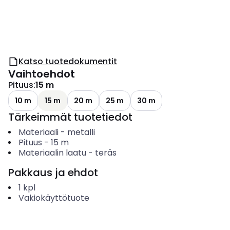
Katso tuotedokumentit
Vaihtoehdot
Pituus
:
15 m
10 m
15 m
20 m
25 m
30 m
Tärkeimmät tuotetiedot
Materiaali
-
metalli
Pituus
-
15
m
Materiaalin laatu
-
teräs
Pakkaus ja ehdot
1
kpl
Vakiokäyttötuote