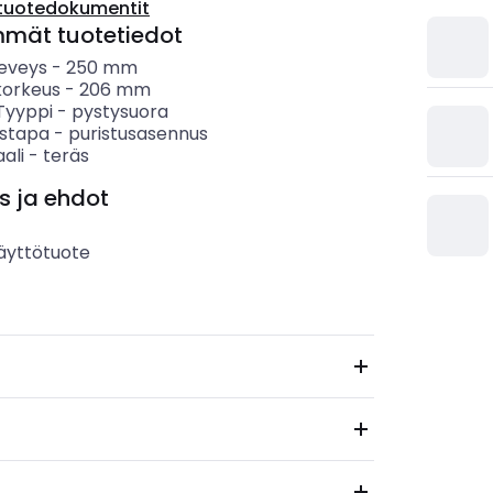
tuotedokumentit
mmät tuotetiedot
leveys
-
250
mm
korkeus
-
206
mm
 Tyyppi
-
pystysuora
ystapa
-
puristusasennus
ali
-
teräs
s ja ehdot
äyttötuote