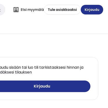
Etsi myymälä
Tule asiakkaaksi
Kirjaudu
jaudu sisään tai luo tili tarkistaaksesi hinnan ja
däksesi tilauksen
Kirjaudu