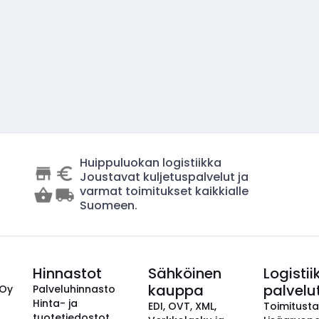
Huippuluokan logistiikka
Joustavat kuljetuspalvelut ja
varmat toimitukset kaikkialle
Suomeen.
Hinnastot
Sähköinen
Logistii
kauppa
palvelu
 Oy
Palveluhinnasto
Hinta- ja
EDI, OVT, XML,
Toimitust
tuotetiedostot