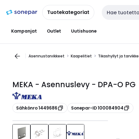
Siirry
Siirry
navigointiin
sisältöön
Tuotekategoriat
Haku
Kampanjat
Outlet
Uutishuone
Asennustarvikkeet
Kaapelitiet
Tikashyllyt ja tarvikk
MEKA - Asennuslevy - DPA-O PG
Kopioi
Kopioi
Sähkönro 1449686
Sonepar-ID 100084904