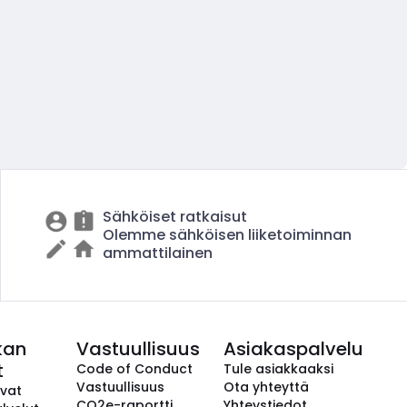
Sähköiset ratkaisut
Olemme sähköisen liiketoiminnan
ammattilainen
kan
Vastuullisuus
Asiakaspalvelu
t
Code of Conduct
Tule asiakkaaksi
Vastuullisuus
Ota yhteyttä
avat
CO2e-raportti
Yhteystiedot