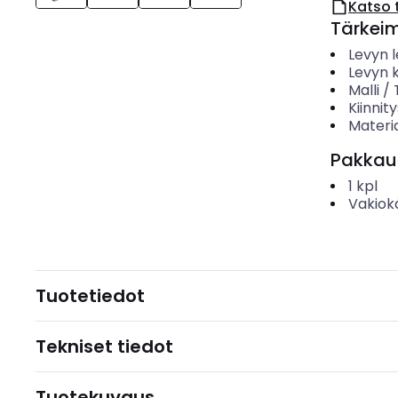
Katso 
Tärkei
Levyn 
Levyn 
Malli /
Kiinnit
Materia
Pakkau
1
kpl
Vakiok
Tuotetiedot
Tekniset tiedot
Tuotekuvaus