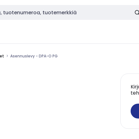
eet
Asennuslevy - DPA-O PG
Kir
teh