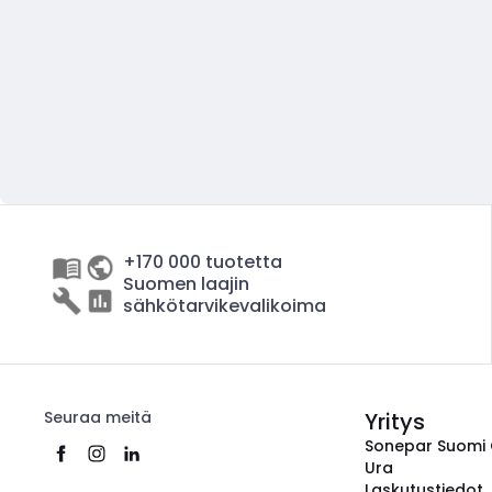
+170 000 tuotetta
Suomen laajin
sähkötarvikevalikoima
Seuraa meitä
Yritys
Sonepar Suomi
Ura
Laskutustiedot