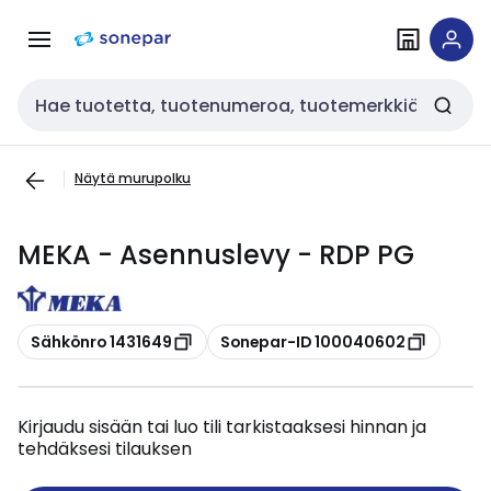
Siirry
Siirry
navigointiin
sisältöön
Haku
Näytä murupolku
MEKA - Asennuslevy - RDP PG
Kopioi
Kopioi
Sähkönro 1431649
Sonepar-ID 100040602
Kirjaudu sisään tai luo tili tarkistaaksesi hinnan ja
tehdäksesi tilauksen