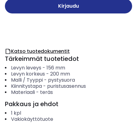
Kirjaudu
Katso tuotedokumentit
Tärkeimmät tuotetiedot
Levyn leveys
-
156
mm
Levyn korkeus
-
200
mm
Malli / Tyyppi
-
pystysuora
Kiinnitystapa
-
puristusasennus
Materiaali
-
teräs
Pakkaus ja ehdot
1
kpl
Vakiokäyttötuote