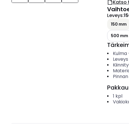
Katso 
Vaihto
Leveys
:
1
150 mm
500 mm
Tärkei
Kulma
Leveys
Kiinnit
Materia
Pinnan
Pakkau
1
kpl
Vakiok