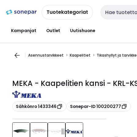
Siirry
Siirry
navigointiin
sisältöön
Tuotekategoriat
Haku
Kampanjat
Outlet
Uutishuone
Asennustarvikkeet
Kaapelitiet
Tikashyllyt ja tarvikk
MEKA - Kaapelitien kansi - KRL-
Kopioi
Kopioi
Sähkönro 1433346
Sonepar-ID 100200277