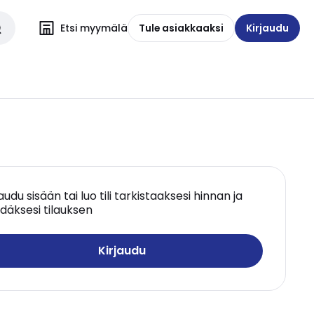
Etsi myymälä
Tule asiakkaaksi
Kirjaudu
jaudu sisään tai luo tili tarkistaaksesi hinnan ja
däksesi tilauksen
Kirjaudu