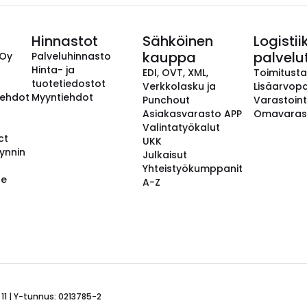
Hinnastot
Sähköinen
Logistii
kauppa
palvelu
 Oy
Palveluhinnasto
Hinta- ja
EDI, OVT, XML,
Toimitust
tuotetiedostot
Verkkolasku ja
Lisäarvopa
aehdot
Myyntiehdot
Punchout
Varastoint
Asiakasvarasto APP
Omavaras
Valintatyökalut
ct
UKK
ynnin
Julkaisut
Yhteistyökumppanit
se
A-Z
 11 | Y-tunnus: 0213785-2