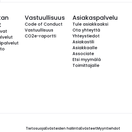
kan
Vastuullisuus
Asiakaspalvelu
t
Code of Conduct
Tule asiakkaaksi
Vastuullisuus
Ota yhteyttä
avat
CO2e-raportti
Yhteystiedot
lvelut
Asiakastili
ipalvelut
Asiakkaalle
to
Associate
Etsi myymälä
Toimittajalle
Tietosuoja
Evästeiden hallinta
Evästeet
Myyntiehdot