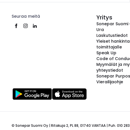
Seuraa meitä
Yritys
Sonepar Suomi
Ura
Laskutustiedot
Yleiset hankint
toimittajalle
Speak Up
Code of Condu
Myymälät ja my
yhteystiedot
Sonepar Purpo
Vierailijaohje
© Sonepar Suomi Oy | Ritakuja 2, PL 88, 01740 VANTAA | Puh. 010 283