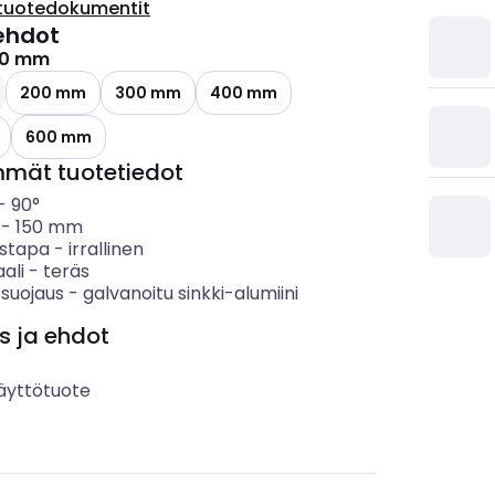
tuotedokumentit
ehdot
50 mm
200 mm
300 mm
400 mm
600 mm
mmät tuotetiedot
-
90°
-
150
mm
ystapa
-
irrallinen
ali
-
teräs
 suojaus
-
galvanoitu sinkki-alumiini
s ja ehdot
äyttötuote