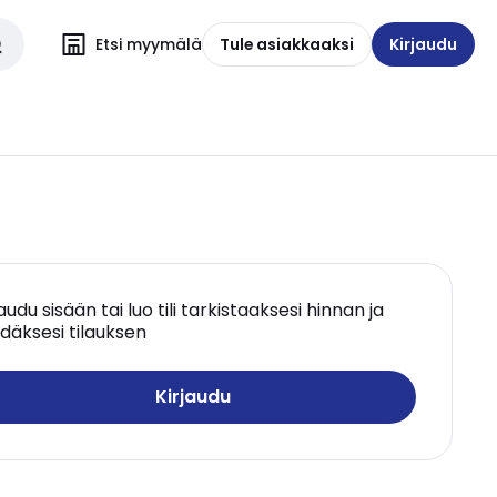
Etsi myymälä
Tule asiakkaaksi
Kirjaudu
jaudu sisään tai luo tili tarkistaaksesi hinnan ja
däksesi tilauksen
Kirjaudu