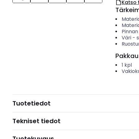
Katso 
Tärkei
Materia
Materia
Pinnan
Väri
-
s
Ruostu
Pakkau
1
kpl
Vakiok
Tuotetiedot
Tekniset tiedot
Tuotekuvaus