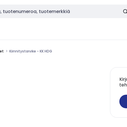
eet
Kiinnitystarvike - KK HDG
Kir
teh