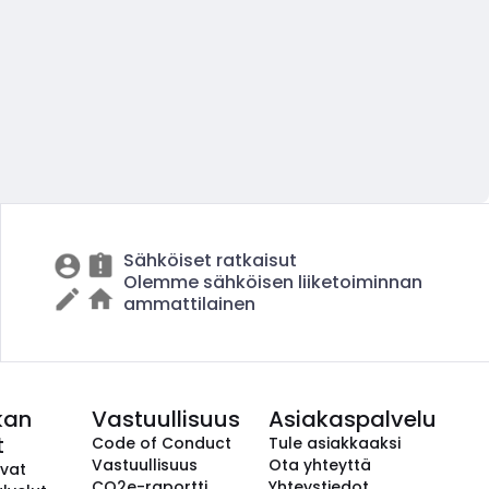
Sähköiset ratkaisut
Olemme sähköisen liiketoiminnan
ammattilainen
kan
Vastuullisuus
Asiakaspalvelu
t
Code of Conduct
Tule asiakkaaksi
Vastuullisuus
Ota yhteyttä
avat
CO2e-raportti
Yhteystiedot