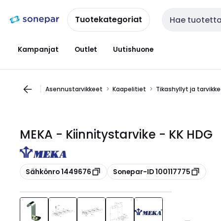
Siirry
Siirry
navigointiin
sisältöön
Tuotekategoriat
Haku
Kampanjat
Outlet
Uutishuone
Asennustarvikkeet
Kaapelitiet
Tikashyllyt ja tarvikk
MEKA - Kiinnitystarvike - KK HDG
Kopioi
Kopioi
Sähkönro 1449676
Sonepar-ID 100117775