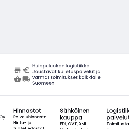
Huippuluokan logistiikka
Joustavat kuljetuspalvelut ja
varmat toimitukset kaikkialle
Suomeen.
Hinnastot
Sähköinen
Logistii
kauppa
palvelu
 Oy
Palveluhinnasto
Hinta- ja
EDI, OVT, XML,
Toimitust
tuotetiedostot