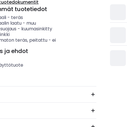
tuotedokumentit
mmät tuotetiedot
ali
-
teräs
alin laatu
-
muu
 suojaus
-
kuumasinkitty
inkki
maton teräs, peitattu
-
ei
s ja ehdot
äyttötuote