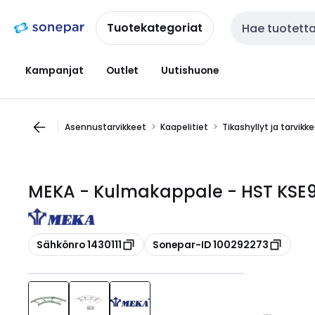
Siirry
Siirry
navigointiin
sisältöön
Tuotekategoriat
Haku
Kampanjat
Outlet
Uutishuone
Asennustarvikkeet
Kaapelitiet
Tikashyllyt ja tarvikk
MEKA - Kulmakappale - HST KSE
Kopioi
Kopioi
Sähkönro 1430111
Sonepar-ID 100292273