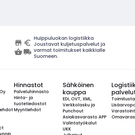
Huippuluokan logistiikka
Joustavat kuljetuspalvelut ja
varmat toimitukset kaikkialle
Suomeen.
Hinnastot
Sähköinen
Logistii
kauppa
palvelu
 Oy
Palveluhinnasto
Hinta- ja
EDI, OVT, XML,
Toimitust
tuotetiedostot
Verkkolasku ja
Lisäarvopa
aehdot
Myyntiehdot
Punchout
Varastoint
Asiakasvarasto APP
Omavaras
Valintatyökalut
ct
UKK
ynnin