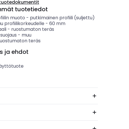
tuotedokumentit
mmät tuotetiedot
fiilin muoto
-
putkimainen profiili (suljettu)
u profiilikorkeudelle
-
60
mm
ali
-
ruostumaton teräs
 suojaus
-
muu
ruostumaton teräs
s ja ehdot
äyttötuote