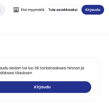
Etsi myymälä
Tule asiakkaaksi
Kirjaudu
jaudu sisään tai luo tili tarkistaaksesi hinnan ja
däksesi tilauksen
Kirjaudu