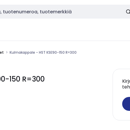
eet
Kulmakappale - HST KSE90-150 R=300
90-150 R=300
Kir
teh