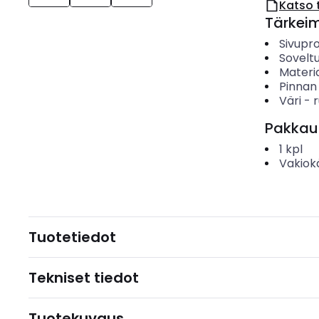
Katso 
Tärkei
Sivupro
Soveltu
Materia
Pinnan
Väri
-
Pakkau
1
kpl
Vakiok
Tuotetiedot
Tekniset tiedot
Tuotekuvaus