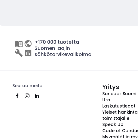
+170 000 tuotetta
Suomen laajin
sähkötarvikevalikoima
Seuraa meitä
Yritys
Sonepar Suomi
Ura
Laskutustiedot
Yleiset hankint
toimittajalle
Speak Up
Code of Condu
Myymälät ja my