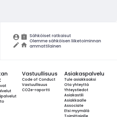
Sähköiset ratkaisut
Olemme sähköisen liiketoiminnan
ammattilainen
kan
Vastuullisuus
Asiakaspalvelu
t
Code of Conduct
Tule asiakkaaksi
Vastuullisuus
Ota yhteyttä
avat
CO2e-raportti
Yhteystiedot
lvelut
Asiakastili
ipalvelut
Asiakkaalle
to
Associate
Etsi myymälä
Toimittajalle