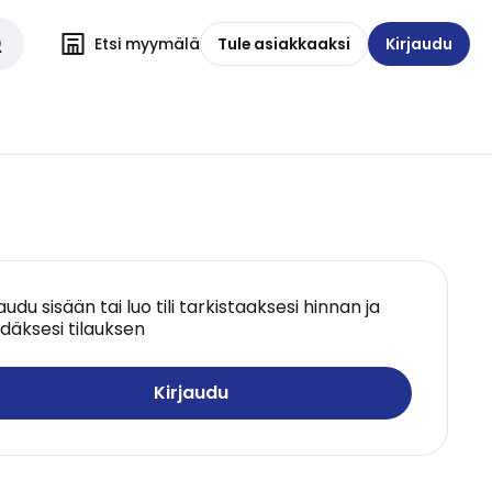
Etsi myymälä
Tule asiakkaaksi
Kirjaudu
jaudu sisään tai luo tili tarkistaaksesi hinnan ja
däksesi tilauksen
Kirjaudu