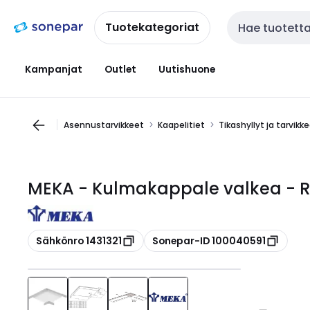
Siirry
Siirry
navigointiin
sisältöön
Tuotekategoriat
Haku
Kampanjat
Outlet
Uutishuone
Asennustarvikkeet
Kaapelitiet
Tikashyllyt ja tarvikk
MEKA - Kulmakappale valkea - 
Kopioi
Kopioi
Sähkönro 1431321
Sonepar-ID 100040591