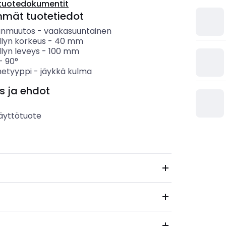
tuotedokumentit
mmät tuotetiedot
anmuutos
-
vaakasuuntainen
llyn korkeus
-
40
mm
lyn leveys
-
100
mm
-
90°
etyyppi
-
jäykkä kulma
s ja ehdot
äyttötuote