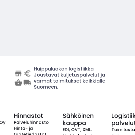
Huippuluokan logistiikka
Joustavat kuljetuspalvelut ja
varmat toimitukset kaikkialle
Suomeen.
Hinnastot
Sähköinen
Logistii
kauppa
palvelu
 Oy
Palveluhinnasto
Hinta- ja
EDI, OVT, XML,
Toimitust
tuotetiedostot