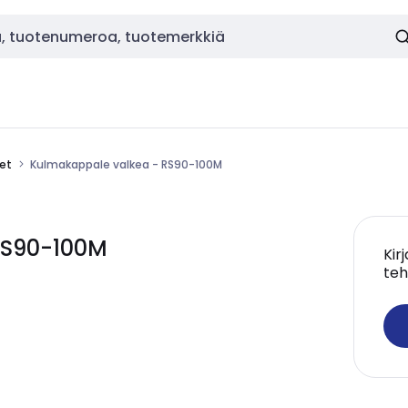
eet
Kulmakappale valkea - RS90-100M
RS90-100M
Kir
teh