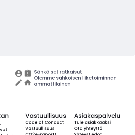
Sähköiset ratkaisut
Olemme sähköisen liiketoiminnan
ammattilainen
kan
Vastuullisuus
Asiakaspalvelu
t
Code of Conduct
Tule asiakkaaksi
Vastuullisuus
Ota yhteyttä
avat
CO2e-raportti
Yhteystiedot