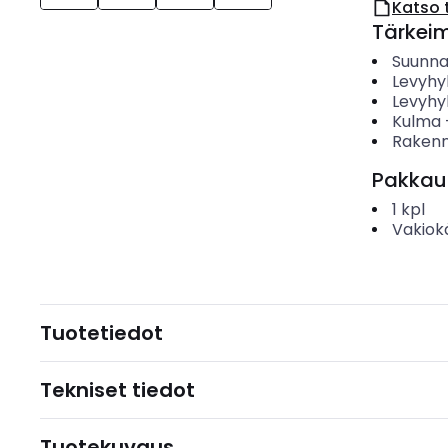
Katso 
Tärkei
Suunn
Levyhy
Levyhyl
Kulma
Rakenn
Pakkau
1
kpl
Vakiok
Tuotetiedot
Tekniset tiedot
Tuotekuvaus