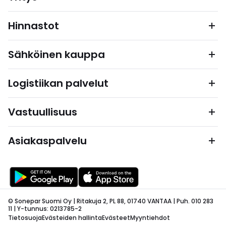
Hinnastot
Sähköinen kauppa
Logistiikan palvelut
Vastuullisuus
Asiakaspalvelu
© Sonepar Suomi Oy | Ritakuja 2, PL 88, 01740 VANTAA | Puh. 010 283
11 | Y-tunnus: 0213785-2
Tietosuoja
Evästeiden hallinta
Evästeet
Myyntiehdot