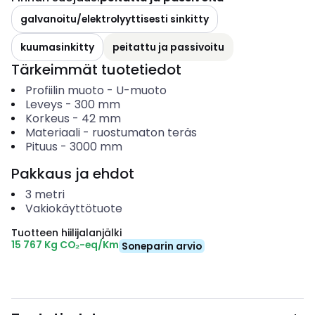
galvanoitu/elektrolyyttisesti sinkitty
kuumasinkitty
peitattu ja passivoitu
Tärkeimmät tuotetiedot
Profiilin muoto
-
U-muoto
Leveys
-
300
mm
Korkeus
-
42
mm
Materiaali
-
ruostumaton teräs
Pituus
-
3000
mm
Pakkaus ja ehdot
3
metri
Vakiokäyttötuote
Tuotteen hiilijalanjälki
15 767 Kg CO₂-eq/Km
Soneparin arvio