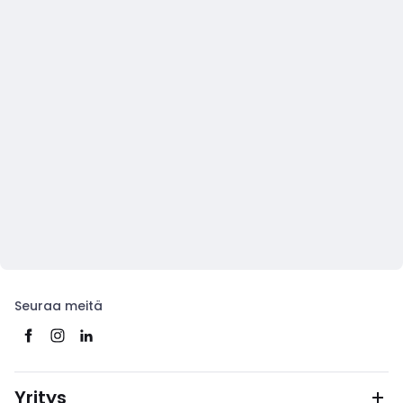
Seuraa meitä
Yritys