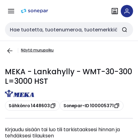
Siirry
Siirry
navigointiin
sisältöön
Haku
Näytä murupolku
MEKA - Lankahylly - WMT-30-300
L=3000 HST
Kopioi
Kopioi
Sähkönro 1448603
Sonepar-ID 100005371
Kirjaudu sisään tai luo tili tarkistaaksesi hinnan ja
tehdäksesi tilauksen