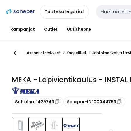
Siirry
Siirry
navigointiin
sisältöön
Tuotekategoriat
Haku
Kampanjat
Outlet
Uutishuone
Asennustarvikkeet
Kaapelitiet
Johtokanavat ja tarv
MEKA - Läpivientikaulus - INSTAL 
Kopioi
Kopioi
Sähkönro 1429743
Sonepar-ID 100044753