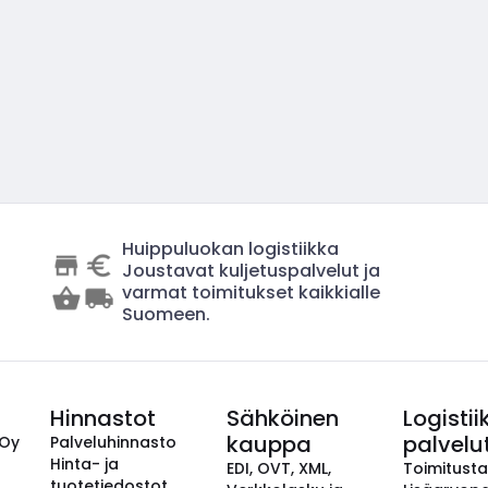
Huippuluokan logistiikka
Joustavat kuljetuspalvelut ja
varmat toimitukset kaikkialle
Suomeen.
Hinnastot
Sähköinen
Logistii
kauppa
palvelu
 Oy
Palveluhinnasto
Hinta- ja
EDI, OVT, XML,
Toimitust
tuotetiedostot