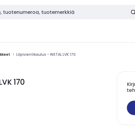
ikkeet
Läpivientikaulus - INSTAL LVK 170
LVK 170
Kir
teh