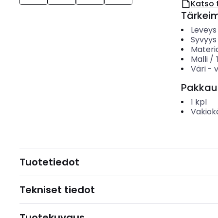
Katso 
Tärkei
Leveys
Syvyys
Materia
Malli /
Väri
-
Pakkau
1
kpl
Vakiok
Tuotetiedot
Tekniset tiedot
Tuotekuvaus