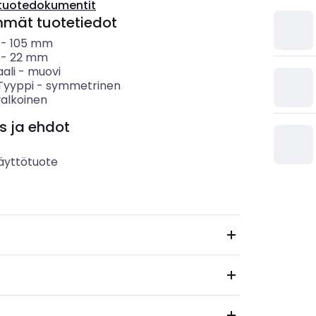
tuotedokumentit
mmät tuotetiedot
-
105
mm
-
22
mm
ali
-
muovi
 Tyyppi
-
symmetrinen
valkoinen
s ja ehdot
äyttötuote