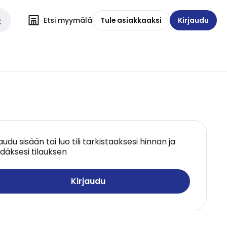
Etsi myymälä
Tule asiakkaaksi
Kirjaudu
jaudu sisään tai luo tili tarkistaaksesi hinnan ja
däksesi tilauksen
Kirjaudu