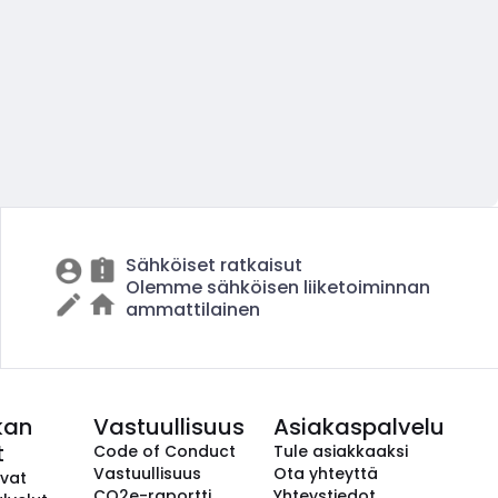
Sähköiset ratkaisut
Olemme sähköisen liiketoiminnan
ammattilainen
kan
Vastuullisuus
Asiakaspalvelu
t
Code of Conduct
Tule asiakkaaksi
Vastuullisuus
Ota yhteyttä
avat
CO2e-raportti
Yhteystiedot